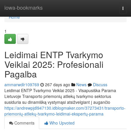
Home
iowa-bookmarks
Togg
navi
Home
1
Leidimai ENTP Tvarkymo
Veiklai 2025: Profesionali
Pagalba
ammarwdlr109769
267 days ago
News
Discuss
Leidimai ENTP Tvarkymo Veiklai 2025 - Visapusiška Parama
Lietuvoje Transporto priemonių atliekų tvarkymo sektorius
susiduria su dinamišką vystymąsi atsižvelgiant į augančio
https://andrewpjdl947130.idblogmaker.com/37273431/transporto-
priemonių-atliekų-tvarkymo-leidimai-ekspertų-parama
Comments
Who Upvoted