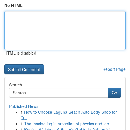
No HTML
HTML is disabled
Report Page
Search
Go
Published News
1
How to Choose Laguna Beach Auto Body Shop for
Q...
1
The fascinating intersection of physics and tec...
1
Replica Watches: A Buyer's Guide to Authenticit...