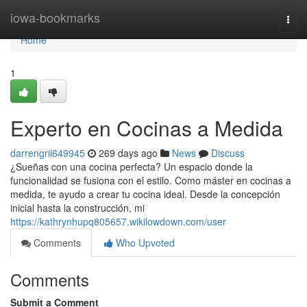
Home
iowa-bookmarks
Togg
navi
Home
1
Experto en Cocinas a Medida
darrengrii649945
269 days ago
News
Discuss
¿Sueñas con una cocina perfecta? Un espacio donde la
funcionalidad se fusiona con el estilo. Como máster en cocinas a
medida, te ayudo a crear tu cocina ideal. Desde la concepción
inicial hasta la construcción, mi
https://kathrynhupq805657.wikilowdown.com/user
Comments
Who Upvoted
Comments
Submit a Comment