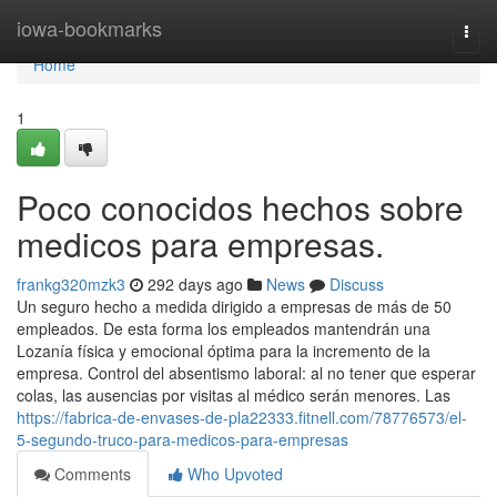
Home
iowa-bookmarks
Togg
navi
Home
1
Poco conocidos hechos sobre
medicos para empresas.
frankg320mzk3
292 days ago
News
Discuss
Un seguro hecho a medida dirigido a empresas de más de 50
empleados. De esta forma los empleados mantendrán una
Lozanía física y emocional óptima para la incremento de la
empresa. Control del absentismo laboral: al no tener que esperar
colas, las ausencias por visitas al médico serán menores. Las
https://fabrica-de-envases-de-pla22333.fitnell.com/78776573/el-
5-segundo-truco-para-medicos-para-empresas
Comments
Who Upvoted