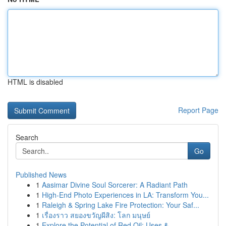
HTML is disabled
Report Page
Search
Go
Published News
1
Aasimar Divine Soul Sorcerer: A Radiant Path
1
High-End Photo Experiences in LA: Transform You...
1
Raleigh & Spring Lake Fire Protection: Your Saf...
1
เรื่องราว สยองขวัญผีสิง: โลก มนุษย์
1
Explore the Potential of Red Oil: Uses & ...