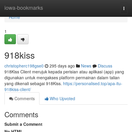
Home
iowa-bookmarks
Togg
navi
Home
1
918kiss
christopherc198gse0
295 days ago
News
Discuss
918Kiss Client merujuk kepada perisian atau aplikasi (app) yang
digunakan untuk mengakses platform permainan dalam talian
yang dikenali sebagai 918Kiss.
https://personalised.top/apa-itu-
918kiss-client/
Comments
Who Upvoted
Comments
Submit a Comment
No HTML