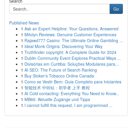
Search
Go
Published News
1
Ask an Expert Helpline: Your Questions, Answered
1
Mitolyn Reviews: Genuine Customer Experiences
1
Rajawd777 Casino: The Ultimate Online Gambling ...
1
Ideal Monk Origins: Discovering Your Way
1
Truthfinder copyright: A Complete Guide for 2024
1
Dublin Community Event Explores Practical Ways ...
1
Divisórias em Curitiba: Soluções Modulares para...
1
AI SEO: The Future of Search Ranking
1
Buy Stoker's Tobacco Online Canada
1
Como se Vestir Bem: Guia Completo para Iniciantes
1
智能技术 中转站：初学者 上手 教程
1
AI Cold contacting: Everything You Need to Know...
1
MB66: Aktuelle Zugänge und Tipps
1
I cannot fulfill this request. I am programmed ...