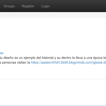
Groups
Register
Login
ss
u diseño es un ejemplo del historial y su dentro te lleva a una época l
 personas visitan la
https://aadamrfrh812695.blogminds.com/iglesia-d