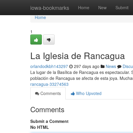
Home
iowa-bookmarks
Home
New
Submit
Home
1
La Iglesia de Rancagua
orlandodkbh143297
297 days ago
News
Discu
La lugar de la Basílica de Rancagua es espectacular. S
población de Rancagua se afecta de esta joya. Muchas
rancagua-33274563
Comments
Who Upvoted
Comments
Submit a Comment
No HTML