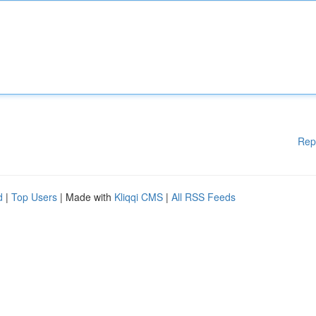
Rep
d
|
Top Users
| Made with
Kliqqi CMS
|
All RSS Feeds