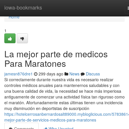
Home
iowa-bookmarks
Home
1
La mejor parte de medicos
Para Maratones
jamesn876dre1
299 days ago
News
Discuss
Si correctamente durante nuestra vida es necesario realizar
controles médicos anuales para mantenernos saludables y con
una buena calidad de vida, la necesidad se hace más imperiosa
antiguamente de comenzar una actividad física tan riguroso como
el maratón. Afortunadamente estas últimas tienen una incidencia
muy disminución en deportistas de suscripción
https://hotelcerrosanbernardosalt89000.mybloglicious.com/57838614
mejor-parte-de-servicios-medicos-para-maratones
Comments
Who Upvoted