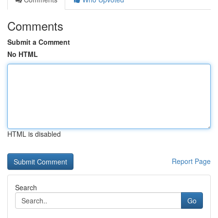
Comments
Submit a Comment
No HTML
HTML is disabled
Report Page
Search
Go