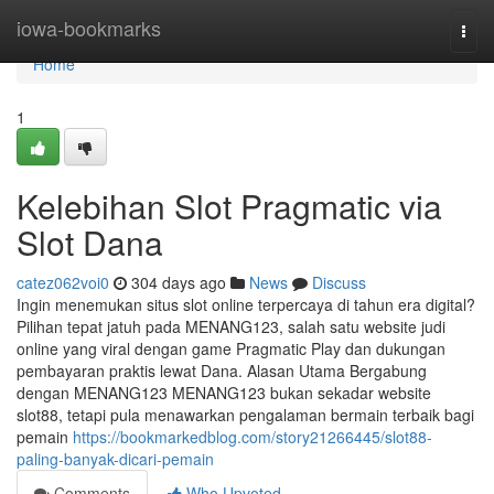
Home
iowa-bookmarks
Togg
navi
Home
1
Kelebihan Slot Pragmatic via
Slot Dana
catez062voi0
304 days ago
News
Discuss
Ingin menemukan situs slot online terpercaya di tahun era digital?
Pilihan tepat jatuh pada MENANG123, salah satu website judi
online yang viral dengan game Pragmatic Play dan dukungan
pembayaran praktis lewat Dana. Alasan Utama Bergabung
dengan MENANG123 MENANG123 bukan sekadar website
slot88, tetapi pula menawarkan pengalaman bermain terbaik bagi
pemain
https://bookmarkedblog.com/story21266445/slot88-
paling-banyak-dicari-pemain
Comments
Who Upvoted