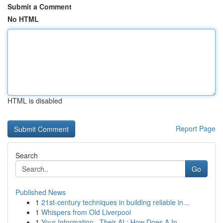
Submit a Comment
No HTML
HTML is disabled
Report Page
Search
Go
Published News
1
21st-century techniques in building reliable in...
1
Whispers from Old Liverpool
1
Your Information , Their AI : How Does A In...