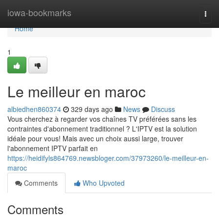
Home
iowa-bookmarks
Togg
navi
Home
1
Le meilleur en maroc
albiedhen860374
329 days ago
News
Discuss
Vous cherchez à regarder vos chaînes TV préférées sans les
contraintes d'abonnement traditionnel ? L'IPTV est la solution
idéale pour vous! Mais avec un choix aussi large, trouver
l'abonnement IPTV parfait en
https://heidifyls864769.newsbloger.com/37973260/le-meilleur-en-
maroc
Comments
Who Upvoted
Comments