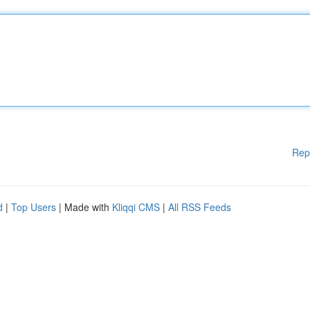
Rep
d
|
Top Users
| Made with
Kliqqi CMS
|
All RSS Feeds