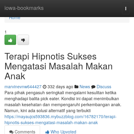
Home
iowa-bookmarks
Togg
navi
Home
1
Terapi Hipnotis Sukses
Mengatasi Masalah Makan
Anak
marvinevnw644427
332 days ago
News
Discuss
Para pihak pengasuh seringkali mengalami kesulitan ketika
menghadapi balita pick eater. Kondisi ini dapat menimbulkan
masalah kesehatan dan mempengaruhi perkembangan anak.
Namun, kini ada solusi alternatif yang terbukti
https://mayaujcs593836.mybuzzblog.com/16782170/terapi-
hipnotis-sukses-mengatasi-masalah-makan-anak
Comments
Who Upvoted