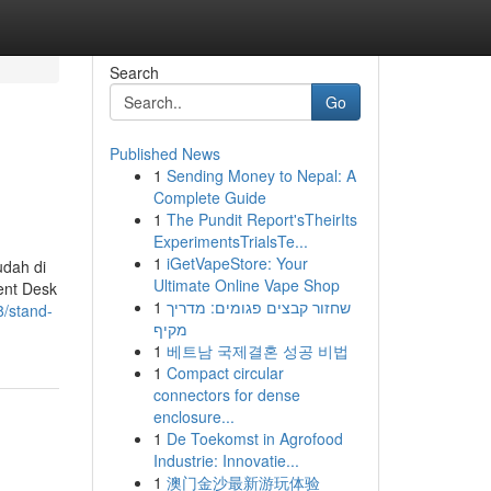
Search
Go
Published News
1
Sending Money to Nepal: A
Complete Guide
1
The Pundit Report'sTheirIts
ExperimentsTrialsTe...
1
iGetVapeStore: Your
dah di
Ultimate Online Vape Shop
ent Desk
1
שחזור קבצים פגומים: מדריך
8/stand-
מקיף
1
베트남 국제결혼 성공 비법
1
Compact circular
connectors for dense
enclosure...
1
De Toekomst in Agrofood
Industrie: Innovatie...
1
澳门金沙最新游玩体验