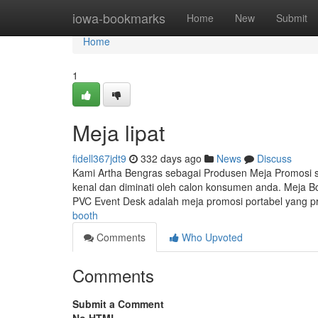
Home
iowa-bookmarks
Home
New
Submit
Home
1
Meja lipat
fidell367jdt9
332 days ago
News
Discuss
Kami Artha Bengras sebagai Produsen Meja Promosi
kenal dan diminati oleh calon konsumen anda. Meja B
PVC Event Desk adalah meja promosi portabel yang pr
booth
Comments
Who Upvoted
Comments
Submit a Comment