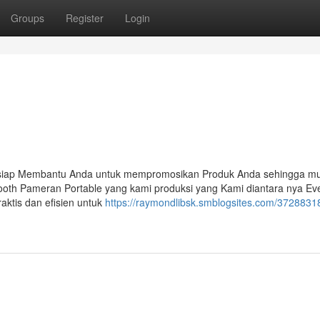
Groups
Register
Login
 siap Membantu Anda untuk mempromosikan Produk Anda sehingga mu
ooth Pameran Portable yang kami produksi yang Kami diantara nya Ev
aktis dan efisien untuk
https://raymondlibsk.smblogsites.com/3728831