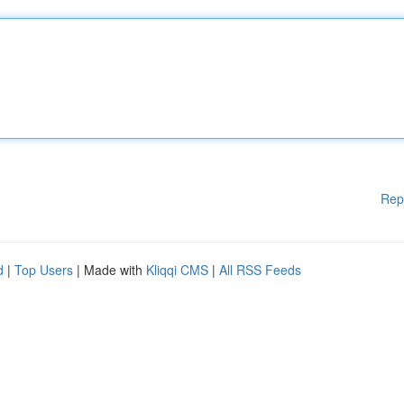
Rep
d
|
Top Users
| Made with
Kliqqi CMS
|
All RSS Feeds