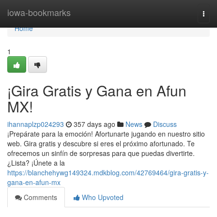
Home
iowa-bookmarks
Togg
navi
Home
1
¡Gira Gratis y Gana en Afun
MX!
ihannaplzp024293
357 days ago
News
Discuss
¡Prepárate para la emoción! Afortunarte jugando en nuestro sitio
web. Gira gratis y descubre si eres el próximo afortunado. Te
ofrecemos un sinfín de sorpresas para que puedas divertirte.
¿Lista? ¡Únete a la
https://blanchehywg149324.mdkblog.com/42769464/gira-gratis-y-
gana-en-afun-mx
Comments
Who Upvoted