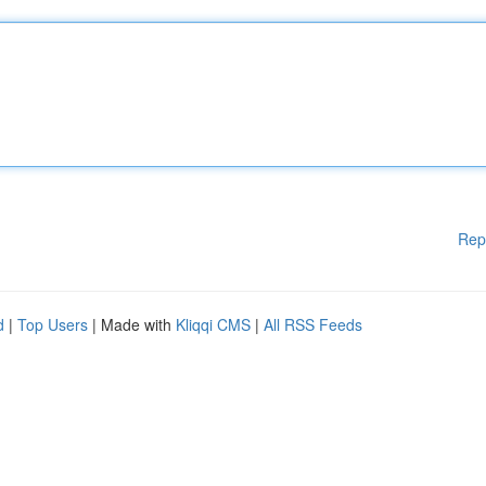
Rep
d
|
Top Users
| Made with
Kliqqi CMS
|
All RSS Feeds