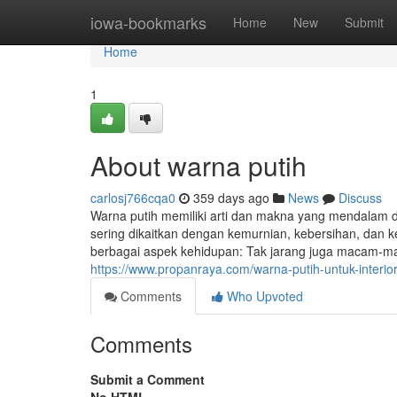
Home
iowa-bookmarks
Home
New
Submit
Home
1
About warna putih
carlosj766cqa0
359 days ago
News
Discuss
Warna putih memiliki arti dan makna yang mendalam d
sering dikaitkan dengan kemurnian, kebersihan, dan 
berbagai aspek kehidupan: Tak jarang juga macam-mac
https://www.propanraya.com/warna-putih-untuk-interio
Comments
Who Upvoted
Comments
Submit a Comment