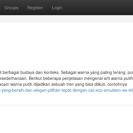
Groups
Register
Login
i berbagai budaya dan konteks. Sebagai warna yang paling terang, put
kesederhanaan. Berikut beberapa penjelasan mengenai arti warna puti
am warna putih dijadikan sebuah tren yang bisa diikuti, contohnya
r-yang-bersih-dan-elegan-pilihan-tepat-dengan-cat-eco-emulsion-ee-4