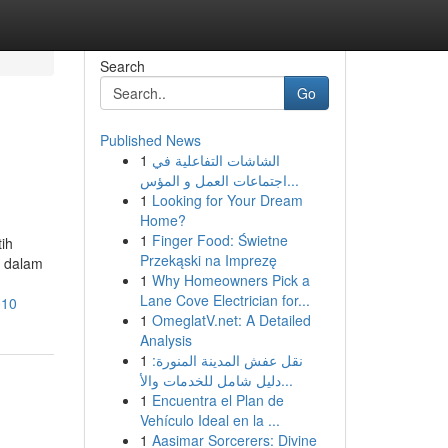
Search
Go
Published News
1
الشاشات التفاعلية في
اجتماعات العمل و المؤس...
1
Looking for Your Dream
Home?
1
Finger Food: Świetne
ih
Przekąski na Imprezę
h dalam
1
Why Homeowners Pick a
Lane Cove Electrician for...
010
1
OmeglatV.net: A Detailed
Analysis
1
نقل عفش المدينة المنورة:
دليل شامل للخدمات والأ...
1
Encuentra el Plan de
Vehículo Ideal en la ...
1
Aasimar Sorcerers: Divine