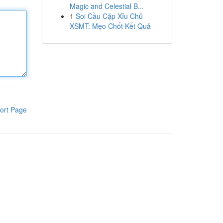
Magic and Celestial B...
1
Soi Cầu Cặp Xỉu Chủ
XSMT: Mẹo Chốt Kết Quả
ort Page