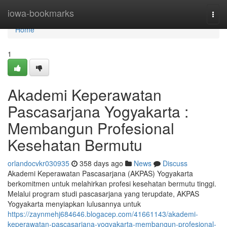
Home
iowa-bookmarks
Togg
navi
Home
1
Akademi Keperawatan
Pascasarjana Yogyakarta :
Membangun Profesional
Kesehatan Bermutu
orlandocvkr030935
358 days ago
News
Discuss
Akademi Keperawatan Pascasarjana (AKPAS) Yogyakarta
berkomitmen untuk melahirkan profesi kesehatan bermutu tinggi.
Melalui program studi pascasarjana yang terupdate, AKPAS
Yogyakarta menyiapkan lulusannya untuk
https://zaynmehj684646.blogacep.com/41661143/akademi-
keperawatan-pascasarjana-yogyakarta-membangun-profesional-