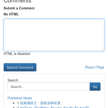
Submit a Comment
No HTML
HTML is disabled
Report Page
Search
Go
Published News
1
改嫁攝政王：甜寵逆轉命運
1
พูลวิลล่า เมืองพัทยา: ดินแดน ส่วนตัว ริม ชายฝั่ง