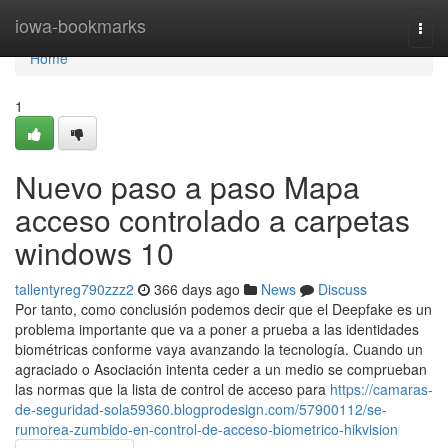
Home
iowa-bookmarks
Togg
navi
Home
1
Nuevo paso a paso Mapa
acceso controlado a carpetas
windows 10
tallentyreg790zzz2
366 days ago
News
Discuss
Por tanto, como conclusión podemos decir que el Deepfake es un
problema importante que va a poner a prueba a las identidades
biométricas conforme vaya avanzando la tecnología. Cuando un
agraciado o Asociación intenta ceder a un medio se comprueban
las normas que la lista de control de acceso para
https://camaras-
de-seguridad-sola59360.blogprodesign.com/57900112/se-
rumorea-zumbido-en-control-de-acceso-biometrico-hikvision