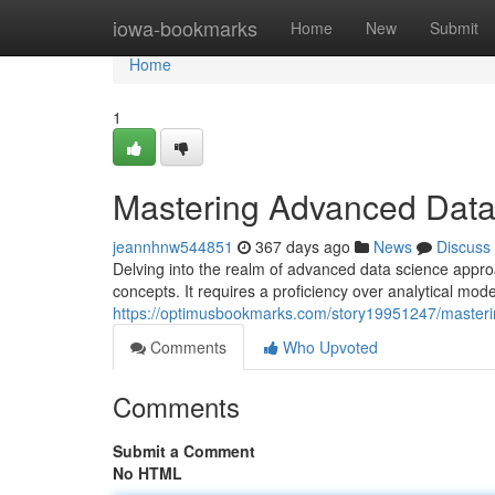
Home
iowa-bookmarks
Home
New
Submit
Home
1
Mastering Advanced Data
jeannhnw544851
367 days ago
News
Discuss
Delving into the realm of advanced data science app
concepts. It requires a proficiency over analytical mod
https://optimusbookmarks.com/story19951247/masteri
Comments
Who Upvoted
Comments
Submit a Comment
No HTML