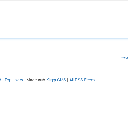
Rep
d
|
Top Users
| Made with
Kliqqi CMS
|
All RSS Feeds