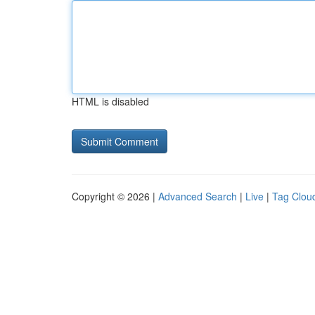
HTML is disabled
Copyright © 2026 |
Advanced Search
|
Live
|
Tag Clou