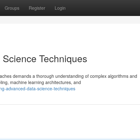
Groups
Register
Login
 Science Techniques
roaches demands a thorough understanding of complex algorithms and
eling, machine learning architectures, and
ng-advanced-data-science-techniques