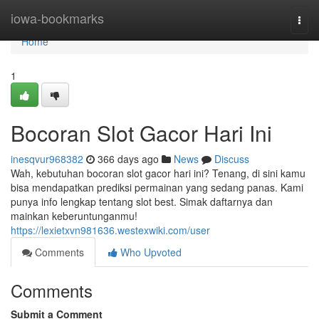
Home
iowa-bookmarks
Togg
navi
Home
1
Bocoran Slot Gacor Hari Ini
inesqvur968382
366 days ago
News
Discuss
Wah, kebutuhan bocoran slot gacor hari ini? Tenang, di sini kamu
bisa mendapatkan prediksi permainan yang sedang panas. Kami
punya info lengkap tentang slot best. Simak daftarnya dan
mainkan keberuntunganmu!
https://lexietxvn981636.westexwiki.com/user
Comments
Who Upvoted
Comments
Submit a Comment