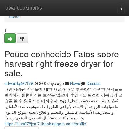
Home
iowa-bookmarks
Togg
navi
Home
1
Pouco conhecido Fatos sobre
harvest right freeze dryer for
sale.
edwardq467fyi6
368 days ago
News
Discuss
다만 사라진 전각들에 대한 자료가 매우 부족하여 복원한 전각들도
완벽하게 원형이라는 보장은 없으며, 후일에도 완전한 경복궁의 모
습을 볼 수 있을지는 미지수다. تُقدّر قيمة النفقة بحسب دخل الزوج
واحتياجات الزوجة أو الأبناء، وتُراعى الظروف المعيشية، عدد الأطفال،
والمصاريف الأساسية كالسكن والتعليم والعلاج. تعبئة نموذج الدعوى
وتقديمه لمكتب الاستقبال لتسجيل الدعوى رسميًا.
https://jima878jxm7.theobloggers.com/profile