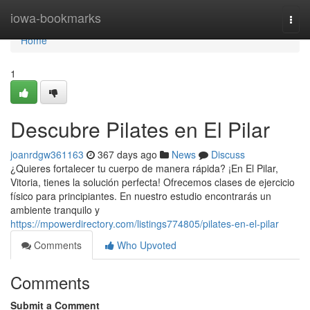
Home
iowa-bookmarks
Togg
navi
Home
1
Descubre Pilates en El Pilar
joanrdgw361163
367 days ago
News
Discuss
¿Quieres fortalecer tu cuerpo de manera rápida? ¡En El Pilar,
Vitoria, tienes la solución perfecta! Ofrecemos clases de ejercicio
físico para principiantes. En nuestro estudio encontrarás un
ambiente tranquilo y
https://mpowerdirectory.com/listings774805/pilates-en-el-pilar
Comments
Who Upvoted
Comments
Submit a Comment