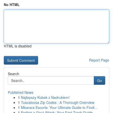
No HTML
HTML is disabled
Report Page
Search
Go
Published News
1
Najlepszy Kubek z Nadrukiem!
1
Tuscaloosa Zip Codes : A Thorough Overview
1
Mbarara Escorts: Your Ultimate Guide to Findi...
1
Ending a Gout Attack: Your Fast-Track Guide