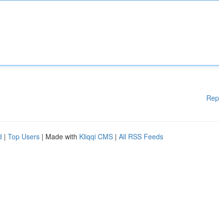
Rep
d
|
Top Users
| Made with
Kliqqi CMS
|
All RSS Feeds