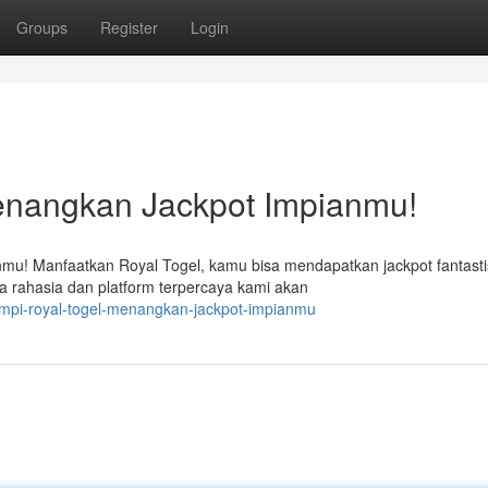
Groups
Register
Login
enangkan Jackpot Impianmu!
u! Manfaatkan Royal Togel, kamu bisa mendapatkan jackpot fantasti
 rahasia dan platform terpercaya kami akan
mimpi-royal-togel-menangkan-jackpot-impianmu