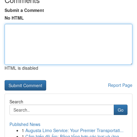
Submit a Comment
No HTML
HTML is disabled
Report Page
Search
Go
Published News
1
Augusta Limo Service: Your Premier Transportati...
1
Cảm biến độ ẩm: Bảng tổng hợp các loại và ứng