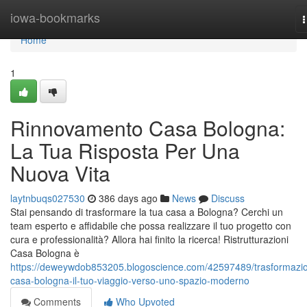
Home
iowa-bookmarks
n
Home
1
Rinnovamento Casa Bologna:
La Tua Risposta Per Una
Nuova Vita
laytnbuqs027530
386 days ago
News
Discuss
Stai pensando di trasformare la tua casa a Bologna? Cerchi un
team esperto e affidabile che possa realizzare il tuo progetto con
cura e professionalità? Allora hai finito la ricerca! Ristrutturazioni
Casa Bologna è
https://deweywdob853205.blogoscience.com/42597489/trasformazi
casa-bologna-il-tuo-viaggio-verso-uno-spazio-moderno
Comments
Who Upvoted