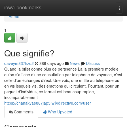
Home
iowa-bookmarks
Togg
navi
Home
1
Que signifie?
daveym837kzo2
386 days ago
News
Discuss
Quand la billet donne plus de pertinence La la première modèle
qu’on s'affiche d’une consultation par telephone de voyance, c’est
celle d’un échanges direct. Une voix, une entité au téléphone ou
en vis lesquels vis, des émotions qui circulent. Pourtant, pour un
paquet d'individus, ce format est beaucoup rapide,
incomparablement
https://chanakyae887jap5.wikidirective.com/user
Comments
Who Upvoted
Comments