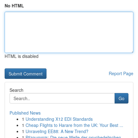
No HTML
HTML is disabled
Report Page
Search
Go
Published News
1
Understanding X12 EDI Standards
1
Cheap Flights to Harare from the UK: Your Best ...
1
Unraveling EE88: A New Trend?
1
Pilzgummis: Die neue Welle der psychedelischen ...