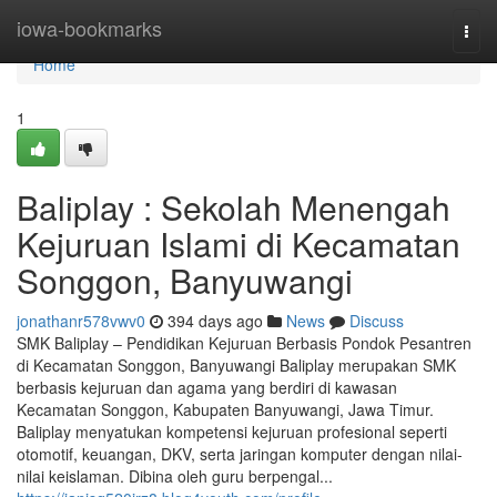
Home
iowa-bookmarks
Togg
navi
Home
1
Baliplay : Sekolah Menengah
Kejuruan Islami di Kecamatan
Songgon, Banyuwangi
jonathanr578vwv0
394 days ago
News
Discuss
SMK Baliplay – Pendidikan Kejuruan Berbasis Pondok Pesantren
di Kecamatan Songgon, Banyuwangi Baliplay merupakan SMK
berbasis kejuruan dan agama yang berdiri di kawasan
Kecamatan Songgon, Kabupaten Banyuwangi, Jawa Timur.
Baliplay menyatukan kompetensi kejuruan profesional seperti
otomotif, keuangan, DKV, serta jaringan komputer dengan nilai-
nilai keislaman. Dibina oleh guru berpengal...