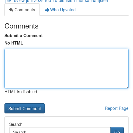
iptv-review-juni-2025-top-10-diensten-met-kanaallijsten
Comments
Who Upvoted
Comments
Submit a Comment
No HTML
HTML is disabled
Report Page
Search
Go