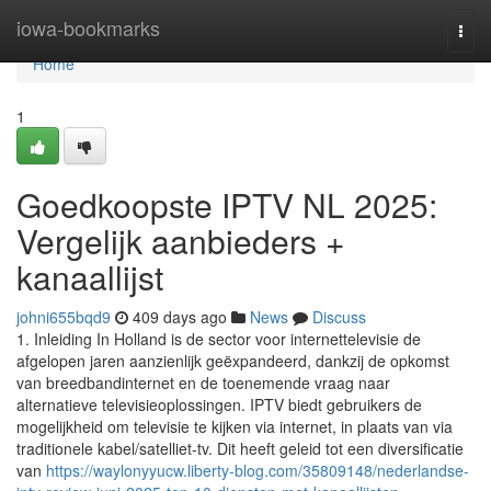
Home
iowa-bookmarks
Togg
navi
Home
1
Goedkoopste IPTV NL 2025:
Vergelijk aanbieders +
kanaallijst
johni655bqd9
409 days ago
News
Discuss
1. Inleiding In Holland is de sector voor internettelevisie de
afgelopen jaren aanzienlijk geëxpandeerd, dankzij de opkomst
van breedbandinternet en de toenemende vraag naar
alternatieve televisieoplossingen. IPTV biedt gebruikers de
mogelijkheid om televisie te kijken via internet, in plaats van via
traditionele kabel/satelliet-tv. Dit heeft geleid tot een diversificatie
van
https://waylonyyucw.liberty-blog.com/35809148/nederlandse-