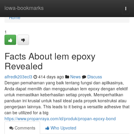
Home
iowa-bookmarks
Togg
navi
Home
1
Facts About lem epoxy
Revealed
alfredk203ecl3
414 days ago
News
Discuss
Dengan pemahaman yang baik tentang fungsi dan aplikasinya,
Anda dapat memilih dan menggunakan lem epoxy dengan efektif
untuk memastikan keberhasilan setiap proyek. Memperhatikan
panduan ini krusial untuk hasil ideal pada proyek konstruksi atau
pengerjaan lainnya. This leads to it being a versatile adhesive that
can be utilized for a big
https://www.propanraya.com/id/produk/propan-epoxy-bond
Comments
Who Upvoted