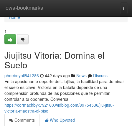
Home
iowa-bookmarks
Togg
navi
Home
1
Jiujitsu Vitoria: Domina el
Suelo
phoebeyoil841286
442 days ago
News
Discuss
En la apasionante deporte del Jiujitsu, la habilidad para dominar
el suelo es clave. Victoria en la batalla depende de una
comprensión profunda de las posiciones que te permitan
controlar a tu oponente. Conversa
https://cormachbyx792160.widblog.com/89754536/jiu-jitsu-
victoria-maestra-el-piso
Comments
Who Upvoted