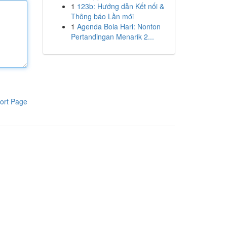
1
123b: Hướng dẫn Kết nối &
Thông báo Lần mới
1
Agenda Bola Hari: Nonton
Pertandingan Menarik 2...
ort Page