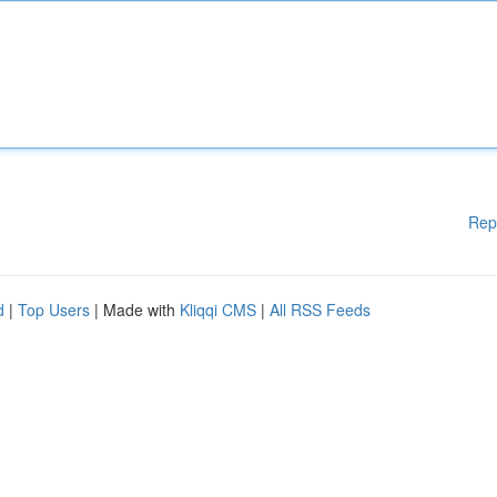
Rep
d
|
Top Users
| Made with
Kliqqi CMS
|
All RSS Feeds