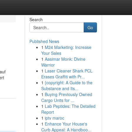
Search
Go
Published News
1
M24 Marketing: Increase
Your Sales
1
Aasimar Monk: Divine
Warrior
1
Laser Cleaner Shark PCL
 auf
Erases Graffiti with Pr...
ert
1
{copyright: A Guide to the
Substance and Its...
1
Buying Previously Owned
Cargo Units for ...
1
Lab Peptides: The Detailed
Report
1
iptv maroc
1
Enhance Your House's
Curb Appeal: A Handboo...