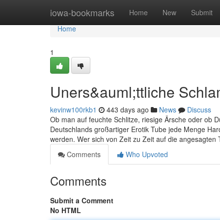
Home
iowa-bookmarks
Home
New
Submit
Home
1
Uners&auml;ttliche Schla
kevinw100rkb1
443 days ago
News
Discuss
Ob man auf feuchte Schlitze, riesige Ärsche oder ob Du
Deutschlands großartiger Erotik Tube jede Menge Hard
werden. Wer sich von Zeit zu Zeit auf die angesagten Tu
Comments
Who Upvoted
Comments
Submit a Comment
No HTML