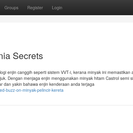
Groups
Register
Login
nia Secrets
gi enjin canggih seperti sistem VVT-i, kerana minyak ini memastikan a
uk​​. Dengan menjaga enjin menggunakan minyak hitam Castrol semi si
ar dan yakin bahawa enjin kenderaan anda terjaga
d-buzz-on-minyak-pelincir-kereta