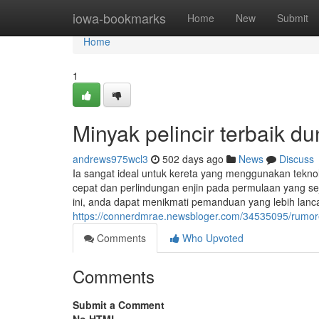
Home
iowa-bookmarks
Home
New
Submit
Home
1
Minyak pelincir terbaik du
andrews975wcl3
502 days ago
News
Discuss
Ia sangat ideal untuk kereta yang menggunakan teknolo
cepat dan perlindungan enjin pada permulaan yang sej
ini, anda dapat menikmati pemanduan yang lebih lanc
https://connerdmrae.newsbloger.com/34535095/rumore
Comments
Who Upvoted
Comments
Submit a Comment