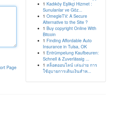
1
Kadıköy Eşlikçi Hizmet :
Sunulanlar ve Göz...
1
OmegleTV: A Secure
Alternative to the Site ?
1
Buy copyright Online With
Bitcoin
1
Finding Affordable Auto
Insurance in Tulsa, OK
1
Entrümpelung Kaufbeuren:
Schnell & Zuverlässig ...
1
สล็อตออนไลน์ เล่นง่าย การ
ort Page
ใช้อุบายการเดินเงินสำห...