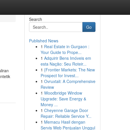
Search
Go
Published News
1
Real Estate in Gurgaon :
Your Guide to Prope...
1
Adquirir Bens Imóveis em
esta Nação: Seu Roteir...
1
{Frontier Markets: The New
liran
Prospect for Invest...
ntetik
1
Ovruxtali: A Comprehensive
Review
1
Woodbridge Window
Upgrade: Save Energy &
Money ...
1
Cheyenne Garage Door
Repair: Reliable Service Y...
1
Memacu Hasil dengan
Servis Web Penjualan Unggul