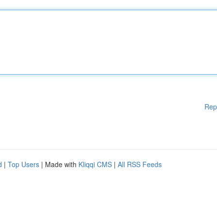
Rep
d
|
Top Users
| Made with
Kliqqi CMS
|
All RSS Feeds