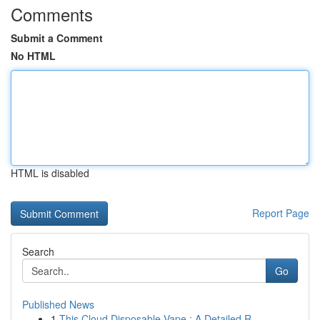
Comments
Submit a Comment
No HTML
HTML is disabled
Report Page
Search
Go
Published News
1
This Cloud Disposable Vape : A Detailed R...