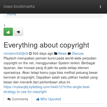
Home
iowa-bookmarks
Togg
navi
Home
1
Everything about copyright
romainm520jtc9
504 days ago
News
Discuss
Playtech merupakan pemain kunci pada world-wide perjudian
copyright on the net, menggunakan System terkini. Berbagai
layanan, dan inovasi yang di jalin ke pada setiap elemen
operasinya. Akan tetapi kamu juga bisa melihat peluang besar
bermain di copyright. Dapatkan salah satu pilihan hadiah yang
besar dan menarik dari perlombaan situs ini.
https://mylescjklj.kylieblog.com/34407270/the-single-best-
strategy-to-use-for-copyright
Comments
Who Upvoted