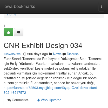
Home
iowa-bookmarks
Togg
navi
Home
1
CNR Exhibit Design 034
luisw357tts0
506 days ago
News
Discuss
Fuar Standı Tasarımında Profesyonel Yaklaşımlar Stant Tasarımı
İçin En İyi Yöntemler Fuarlar, markaların markalarını tanıtmaları,
sektördeki yenilikleri keşfetmeleri ve potansiyel iş ortakları ile
bağlantı kurmaları için mükemmel fırsatlar sunar. Ancak, bu
fırsatları en iyi şekilde değerlendirebilmek için doğru bir booth
düzeni gereklidir. Fuar standınız, sadece bir pazar yeri değil, ...
https://fuarstand72503.mybjjblog.com/tüyap-Özel-dekor-stant-
802-46547572
Comments
Who Upvoted