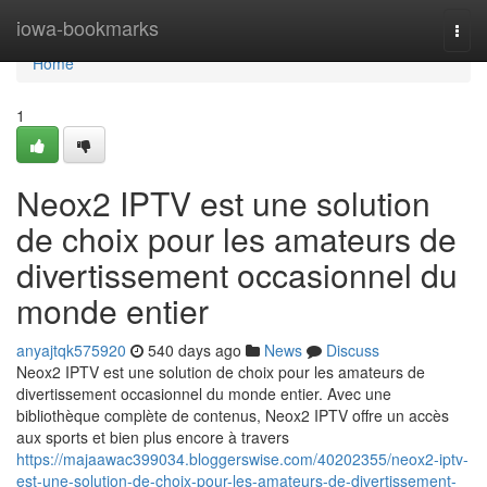
Home
iowa-bookmarks
Togg
navi
Home
1
Neox2 IPTV est une solution
de choix pour les amateurs de
divertissement occasionnel du
monde entier
anyajtqk575920
540 days ago
News
Discuss
Neox2 IPTV est une solution de choix pour les amateurs de
divertissement occasionnel du monde entier. Avec une
bibliothèque complète de contenus, Neox2 IPTV offre un accès
aux sports et bien plus encore à travers
https://majaawac399034.bloggerswise.com/40202355/neox2-iptv-
est-une-solution-de-choix-pour-les-amateurs-de-divertissement-