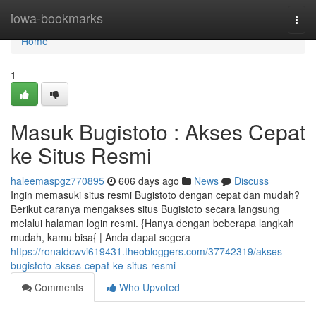
Home
iowa-bookmarks
Togg
navi
Home
1
Masuk Bugistoto : Akses Cepat
ke Situs Resmi
haleemaspgz770895
606 days ago
News
Discuss
Ingin memasuki situs resmi Bugistoto dengan cepat dan mudah?
Berikut caranya mengakses situs Bugistoto secara langsung
melalui halaman login resmi. {Hanya dengan beberapa langkah
mudah, kamu bisa{ | Anda dapat segera
https://ronaldcwvi619431.theobloggers.com/37742319/akses-
bugistoto-akses-cepat-ke-situs-resmi
Comments
Who Upvoted