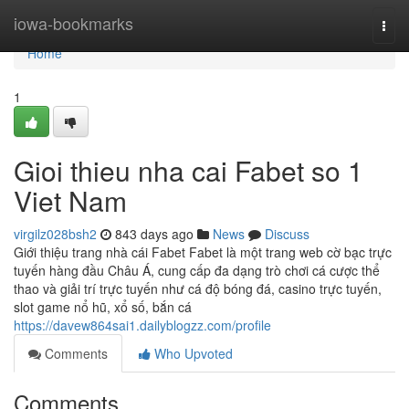
Home
iowa-bookmarks
Togg
navi
Home
1
Gioi thieu nha cai Fabet so 1
Viet Nam
virgilz028bsh2
843 days ago
News
Discuss
Giới thiệu trang nhà cái Fabet Fabet là một trang web cờ bạc trực
tuyến hàng đầu Châu Á, cung cấp đa dạng trò chơi cá cược thể
thao và giải trí trực tuyến như cá độ bóng đá, casino trực tuyến,
slot game nổ hũ, xổ số, bắn cá
https://davew864sai1.dailyblogzz.com/profile
Comments
Who Upvoted
Comments