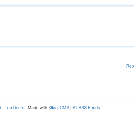
Rep
d
|
Top Users
| Made with
Kliqqi CMS
|
All RSS Feeds