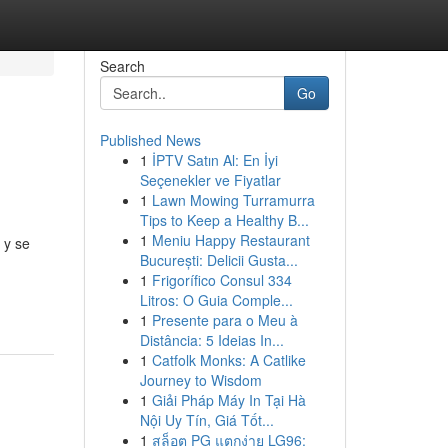
Search
Go
Published News
1
İPTV Satın Al: En İyi
Seçenekler ve Fiyatlar
1
Lawn Mowing Turramurra
Tips to Keep a Healthy B...
1
Meniu Happy Restaurant
 y se
București: Delicii Gusta...
1
Frigorífico Consul 334
Litros: O Guia Comple...
1
Presente para o Meu à
Distância: 5 Ideias In...
1
Catfolk Monks: A Catlike
Journey to Wisdom
1
Giải Pháp Máy In Tại Hà
Nội Uy Tín, Giá Tốt...
1
สล็อต PG แตกง่าย LG96: