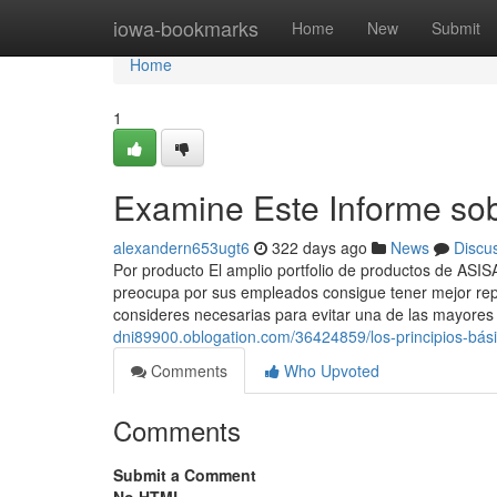
Home
iowa-bookmarks
Home
New
Submit
Home
1
Examine Este Informe so
alexandern653ugt6
322 days ago
News
Discu
Por producto El amplio portfolio de productos de ASI
preocupa por sus empleados consigue tener mejor rep
consideres necesarias para evitar una de las mayore
dni89900.oblogation.com/36424859/los-principios-bá
Comments
Who Upvoted
Comments
Submit a Comment